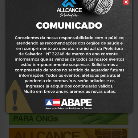
em
DESPEDIDA DO CONCEITO GRAAL
Comunicação
COM A BANDA NEGRA COR É
PRORROGADA, E ACONTECE NESTA
SEXTA (03)
(leia mais)
Planejamento
17/10/2013
Marketing
DJAVAN RETORNA À SALVADOR COM A
Promocional
TURNÊ "RUA DOS AMORES"
(leia mais)
Design |
24/09/2013
Redesign
PALAVRA CANTADA APRESENTA SHOW
Assessoria
"AVENTURAS MUSICAIS" EM
SALVADOR
(leia mais)
de Imprensa
03/09/2013
NANDO REIS VOLTA À SALVADOR COM
Publicações
SHOW DA TURNÊ "SEI"
(leia mais)
Produção
de Eventos