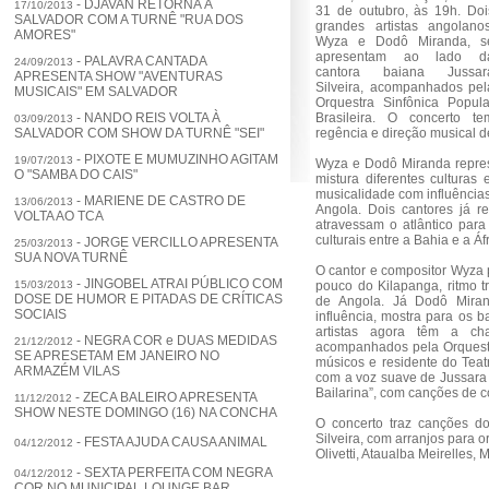
PORTIFÓLIO
- DJAVAN RETORNA À
17/10/2013
31 de outubro, às 19h. Doi
SALVADOR COM A TURNÊ "RUA DOS
grandes artistas angolanos
AMORES"
Wyza e Dodô Miranda, s
CONTATO
apresentam ao lado d
- PALAVRA CANTADA
24/09/2013
cantora baiana Jussar
APRESENTA SHOW "AVENTURAS
Silveira, acompanhados pel
MUSICAIS" EM SALVADOR
Orquestra Sinfônica Popula
- NANDO REIS VOLTA À
Brasileira. O concerto te
03/09/2013
SALVADOR COM SHOW DA TURNÊ "SEI"
regência e direção musical 
- PIXOTE E MUMUZINHO AGITAM
19/07/2013
Wyza e Dodô Miranda repres
O "SAMBA DO CAIS"
mistura diferentes culturas
musicalidade com influências
- MARIENE DE CASTRO DE
13/06/2013
Angola. Dois cantores já re
VOLTA AO TCA
atravessam o atlântico para
culturais entre a Bahia e a Áfr
- JORGE VERCILLO APRESENTA
25/03/2013
SUA NOVA TURNÊ
O cantor e compositor Wyza 
- JINGOBEL ATRAI PÚBLICO COM
15/03/2013
pouco do Kilapanga, ritmo t
DOSE DE HUMOR E PITADAS DE CRÍTICAS
de Angola. Já Dodô Mira
SOCIAIS
influência, mostra para os b
artistas agora têm a ch
- NEGRA COR e DUAS MEDIDAS
21/12/2012
acompanhados pela Orquestra
SE APRESETAM EM JANEIRO NO
músicos e residente do Tea
ARMAZÉM VILAS
com a voz suave de Jussara S
Bailarina”, com canções de 
- ZECA BALEIRO APRESENTA
11/12/2012
SHOW NESTE DOMINGO (16) NA CONCHA
O concerto traz canções d
Silveira, com arranjos para 
- FESTA AJUDA CAUSA ANIMAL
04/12/2012
Olivetti, Ataualba Meirelles
- SEXTA PERFEITA COM NEGRA
04/12/2012
COR NO MUNICIPAL LOUNGE BAR