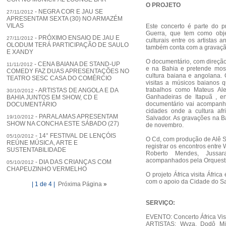
O PROJETO
- NEGRA COR E JAU SE
27/11/2012
APRESENTAM SEXTA (30) NO ARMAZÉM
VILAS
Este concerto é parte do pro
Guerra, que tem como objet
- PRÓXIMO ENSAIO DE JAU E
27/11/2012
culturais entre os artistas 
OLODUM TERÁ PARTICIPAÇÃO DE SAULO
também conta com a gravaçã
E XANDY
O documentário, com direçã
- CENA BAIANA DE STAND-UP
11/11/2012
e na Bahia e pretende most
COMEDY FAZ DUAS APRESENTAÇÕES NO
cultura baiana e angolana
TEATRO SESC CASA DO COMÉRCIO
visitas a músicos baianos 
trabalhos como Mateus Al
- ARTISTAS DE ANGOLA E DA
30/10/2012
Ganhadeiras de Itapuã , en
BAHIA JUNTOS EM SHOW, CD E
documentário vai acompanh
DOCUMENTÁRIO
cidades onde a cultura af
- PARALAMAS APRESENTAM
19/10/2012
Salvador. As gravações na B
SHOW NA CONCHA ESTE SÁBADO (27)
de novembro.
- 14° FESTIVAL DE LENÇÓIS
05/10/2012
O Cd, com produção de Alê S
REÚNE MÚSICA, ARTE E
registrar os encontros entre
SUSTENTABILIDADE
Roberto Mendes, Jussar
acompanhados pela Orquestra
- DIA DAS CRIANÇAS COM
05/10/2012
CHAPEUZINHO VERMELHO
O projeto África visita Áfri
com o apoio da Cidade do S
| 1 de 4 |
Próxima Página
»
SERVIÇO:
EVENTO: Concerto África Visi
ARTISTAS: Wyza, Dodô Mira