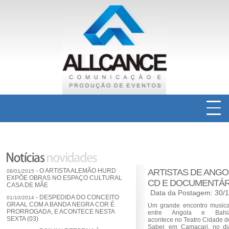
INICIAL
QUEM SOMOS
- O ARTISTA ALEMÃO HURD
ARTISTAS DE ANGO
08/01/2015
EXPÕE OBRAS NO ESPAÇO CULTURAL
SERVIÇOS EM COMUNICAÇÃO
CD E DOCUMENTÁR
CASA DE MÃE
Data da Postagem: 30/
- DESPEDIDA DO CONCEITO
01/10/2014
PRODUÇÃO DE EVENTOS
GRAAL COM A BANDA NEGRA COR É
Um grande encontro musica
PRORROGADA, E ACONTECE NESTA
entre Angola e Bahi
SEXTA (03)
acontece no Teatro Cidade d
Saber, em Camaçari, no di