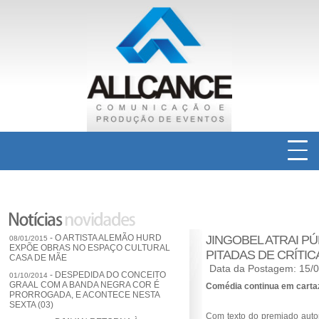
INICIAL
QUEM SOMOS
- O ARTISTA ALEMÃO HURD
JINGOBEL ATRAI P
08/01/2015
EXPÕE OBRAS NO ESPAÇO CULTURAL
SERVIÇOS EM COMUNICAÇÃO
PITADAS DE CRÍTIC
CASA DE MÃE
Data da Postagem: 15/
- DESPEDIDA DO CONCEITO
01/10/2014
PRODUÇÃO DE EVENTOS
GRAAL COM A BANDA NEGRA COR É
Comédia continua em cartaz
PRORROGADA, E ACONTECE NESTA
SEXTA (03)
Com texto do premiado auto