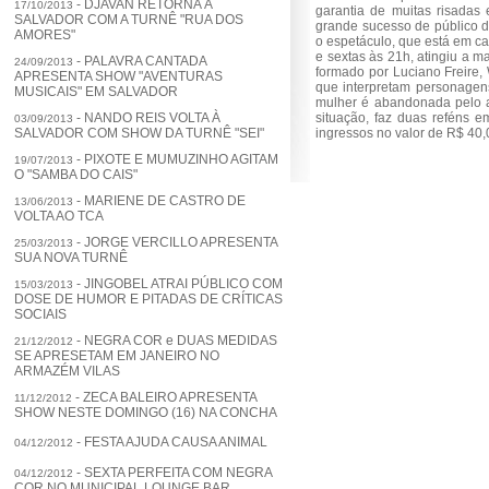
PORTIFÓLIO
- DJAVAN RETORNA À
17/10/2013
garantia de muitas risadas 
SALVADOR COM A TURNÊ "RUA DOS
grande sucesso de público 
AMORES"
o espetáculo, que está em c
CONTATO
e sextas às 21h, atingiu a 
- PALAVRA CANTADA
24/09/2013
formado por Luciano Freire
APRESENTA SHOW "AVENTURAS
que interpretam personagens
MUSICAIS" EM SALVADOR
mulher é abandonada pelo a
- NANDO REIS VOLTA À
situação, faz duas reféns e
03/09/2013
SALVADOR COM SHOW DA TURNÊ "SEI"
ingressos no valor de R$ 40,0
- PIXOTE E MUMUZINHO AGITAM
19/07/2013
O "SAMBA DO CAIS"
- MARIENE DE CASTRO DE
13/06/2013
VOLTA AO TCA
- JORGE VERCILLO APRESENTA
25/03/2013
SUA NOVA TURNÊ
- JINGOBEL ATRAI PÚBLICO COM
15/03/2013
DOSE DE HUMOR E PITADAS DE CRÍTICAS
SOCIAIS
- NEGRA COR e DUAS MEDIDAS
21/12/2012
SE APRESETAM EM JANEIRO NO
ARMAZÉM VILAS
- ZECA BALEIRO APRESENTA
11/12/2012
SHOW NESTE DOMINGO (16) NA CONCHA
- FESTA AJUDA CAUSA ANIMAL
04/12/2012
- SEXTA PERFEITA COM NEGRA
04/12/2012
COR NO MUNICIPAL LOUNGE BAR