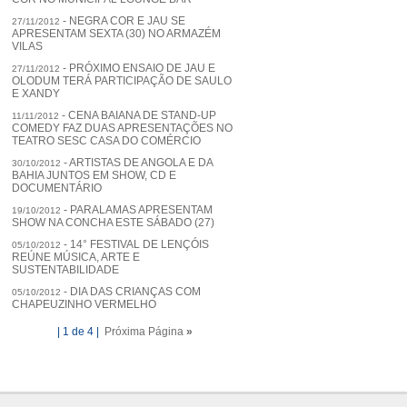
- NEGRA COR E JAU SE
27/11/2012
APRESENTAM SEXTA (30) NO ARMAZÉM
VILAS
- PRÓXIMO ENSAIO DE JAU E
27/11/2012
OLODUM TERÁ PARTICIPAÇÃO DE SAULO
E XANDY
- CENA BAIANA DE STAND-UP
11/11/2012
COMEDY FAZ DUAS APRESENTAÇÕES NO
TEATRO SESC CASA DO COMÉRCIO
- ARTISTAS DE ANGOLA E DA
30/10/2012
BAHIA JUNTOS EM SHOW, CD E
DOCUMENTÁRIO
- PARALAMAS APRESENTAM
19/10/2012
SHOW NA CONCHA ESTE SÁBADO (27)
- 14° FESTIVAL DE LENÇÓIS
05/10/2012
REÚNE MÚSICA, ARTE E
SUSTENTABILIDADE
- DIA DAS CRIANÇAS COM
05/10/2012
CHAPEUZINHO VERMELHO
| 1 de 4 |
Próxima Página
»