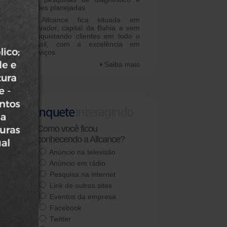
ações planejadas.
A Allcance fica situada em
Salvador, capital da Bahia e vem
conquistando clientes em todo o
Brasil, com a excelência em
serviços.
Saiba mais
Como você ficou
conhecendo a Allcance?
Anúncio na televisão
Anúncio em rádio
Pesquisa na internet
Link de outros sites
Eventos da empresa
Facebook
Twitter