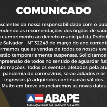
+
mais
08/01/2015
O ARTISTA ALEMÃO HURD EXPÕE OBRAS NO
ESPAÇO CULTURAL CASA DE MÃE
(leia mais)
01/10/2014
DESPEDIDA DO CONCEITO GRAAL COM A
BANDA NEGRA COR É PRORROGADA, E
ACONTECE NESTA SEXTA (03)
(leia mais)
17/10/2013
DJAVAN RETORNA À SALVADOR COM A TURNÊ
"RUA DOS AMORES"
(leia mais)
24/09/2013
PALAVRA CANTADA APRESENTA SHOW