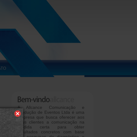
ATO
A Allcance Comunicação e
Produção de Eventos Ltda é uma
empresa que busca oferecer aos
seus clientes a comunicação na
medida certa para obter
resultados concretos com base
em pesquisas de diagnóstico e